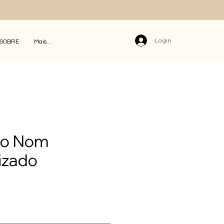
Login
SOBRE
Mais...
ho Nom
izado
Preço