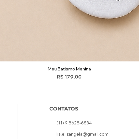
Meu Batismo Menina
Preço
R$ 179,00
CONTATOS
(11) 9 8628-6834
lis.elizangela@gmail.com