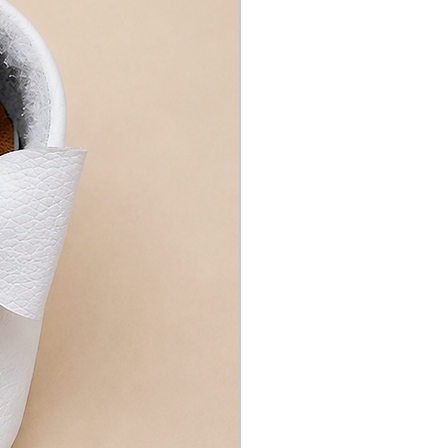
da, se o rastreio acusar que
irada;
 situação que a encomenda
te, pela não retirada da mesma
asos, o comprador arcará
te de envio.