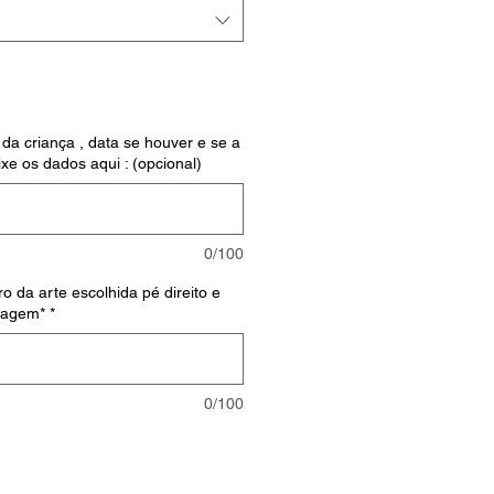
da criança , data se houver e se a
xe os dados aqui : (opcional)
0/100
o da arte escolhida pé direito e
magem*
*
0/100