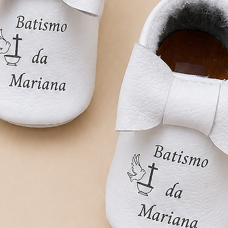
receber a encomen
é necessária a ret
3) qualquer outra
voltar para a gen
pelo destinatário.
Em todos esses c
com o segundo fre