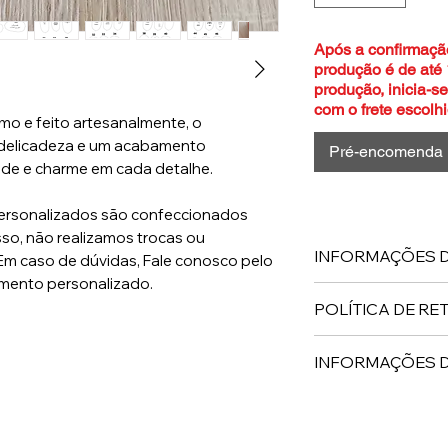
Após a confirmaçã
produção é de até 
produção, inicia-s
com o frete escolhi
mo e feito artesanalmente, o
 delicadeza e um acabamento
Pré-encomenda
de e charme em cada detalhe.
ersonalizados são confeccionados
sso, não realizamos trocas ou
INFORMAÇÕES 
m caso de dúvidas, Fale conosco pelo
mento personalizado.
Sapatos de couro 
POLÍTICA DE R
encomenda.
Política de retor
INFORMAÇÕES 
devoluções ou tr
defeitos .
A troca ou extorno
Lembrando que se
após receber o p