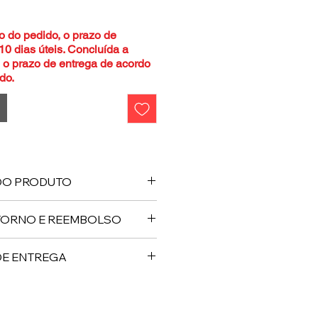
o do pedido, o prazo de
10 dias úteis. Concluída a
e o prazo de entrega de acordo
do.
DO PRODUTO
legítimo feito por
ETORNO E REEMBOLSO
no e reembolso. Serão aceitos
DE ENTREGA
ocas, mediante a grandes
 será permitida até 7 dias
 seu pedido tiver alguma
roduto.