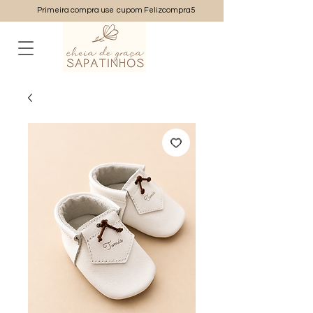
Primeira compra use cupom Felizcompra5