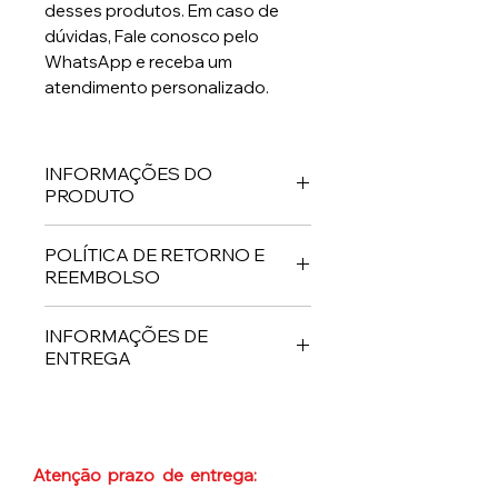
desses produtos. Em caso de
dúvidas, Fale conosco pelo
WhatsApp e receba um
atendimento personalizado.
INFORMAÇÕES DO
PRODUTO
Sapatos de couro legítimo feito
POLÍTICA DE RETORNO E
por encomenda.
REEMBOLSO
Política de retorno e reembolso.
INFORMAÇÕES DE
Serão aceitos devoluções ou
ENTREGA
trocas, mediante a grandes
defeitos .
A troca ou extorno será
Lembrando que se seu pedido
permitida até 7 dias após
tiver alguma peça na PRÉ-
Atenção prazo de entrega:
Nosso
receber o produto.
ENCOMENDA será enviado