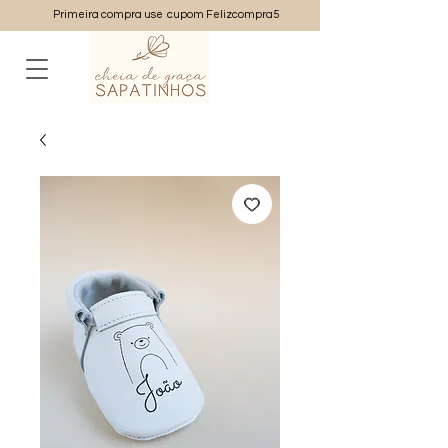
Primeira compra use cupom Felizcompra5