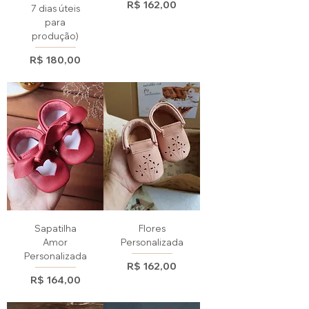
Preço
R$ 162,00
7 dias úteis
para
produção)
Preço
R$ 180,00
Sapatilha
Flores
Amor
Personalizada
Personalizada
Preço
R$ 162,00
Preço
R$ 164,00