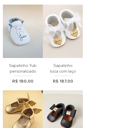
CONFIRA TAMBÉM AS OUTRAS
CATEGORIAS
Sapatinho Yuki
Sapatinho
NÃO PERSONALIZADO
personalizado
luiza com laço
Preço
Preço
R$ 180,00
R$ 187,00