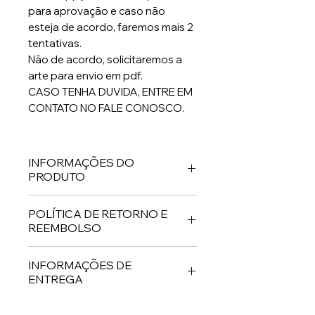
para aprovação e caso não
esteja de acordo, faremos mais 2
tentativas.
Não de acordo, solicitaremos a
arte para envio em pdf.
CASO TENHA DUVIDA, ENTRE EM
CONTATO NO FALE CONOSCO.
INFORMAÇÕES DO
PRODUTO
Sapatos de couro legítimo feito
POLÍTICA DE RETORNO E
por encomenda.
REEMBOLSO
Política de retorno e reembolso.
INFORMAÇÕES DE
Serão aceitos devoluções ou
ENTREGA
trocas, mediante a grandes
defeitos .