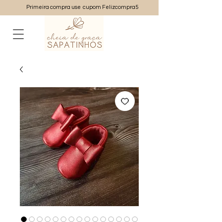
Primeira compra use cupom Felizcompra5