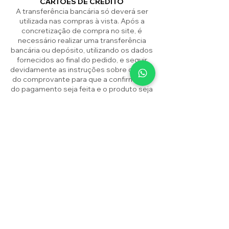
CARTÕES DE CRÉDITO
A transferência bancária só deverá ser
utilizada nas compras à vista. Após a
concretização de compra no site, é
necessário realizar uma transferência
bancária ou depósito, utilizando os dados
fornecidos ao final do pedido, e seguir
devidamente as instruções sobre o envio
do comprovante para que a confirmação
do pagamento seja feita e o produto seja
enviado. O prazo de entrega passará a
vigorar após a confirmação do seu
pagamento, que acontece em até 02
dias úteis, dependendo do tipo optado
pelo cliente ao realizar a transação. Todos
os bancos oferecem DOC e TED e cada
um deles dependem do horário de
funcionamento bancário para a sua
finalização.
PAGAMENTO COM 2 CARTÕES DE
CRÉDITO
Você pode comprar em nossa loja virtual
usando dois cartões diferentes ao